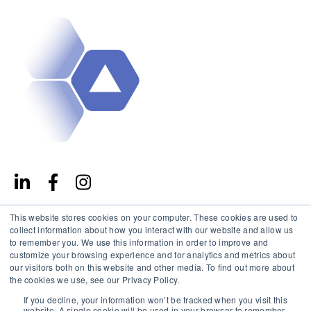
This website stores cookies on your computer. These cookies are used to
collect information about how you interact with our website and allow us
STARTUPVB HUB
to remember you. We use this information in order to improve and
customize your browsing experience and for analytics and metrics about
Empreendorismo
our visitors both on this website and other media. To find out more about
the cookies we use, see our Privacy Policy.
Investimentos
If you decline, your information won’t be tracked when you visit this
website. A single cookie will be used in your browser to remember